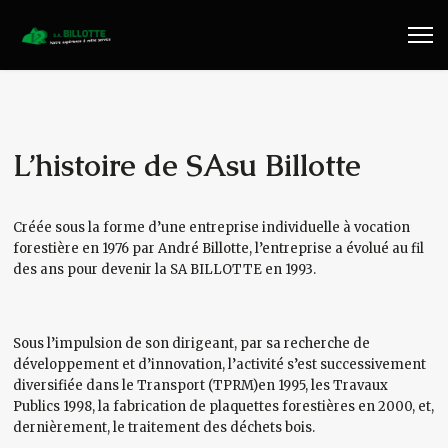
Travaux Publics
Travaux Forestiers
Transport & Location
L’histoire de SAsu Billotte
Plaquettes Forestière
Créée sous la forme d’une entreprise individuelle à vocation
forestière en 1976 par André Billotte, l’entreprise a évolué au fil
Traitement de Déchets Bois
des ans pour devenir la SA BILLOTTE en 1993.
Contact
Sous l’impulsion de son dirigeant, par sa recherche de
développement et d’innovation, l’activité s’est successivement
diversifiée dans le Transport (TPRM)en 1995, les Travaux
Publics 1998, la fabrication de plaquettes forestières en 2000, et,
dernièrement, le traitement des déchets bois.