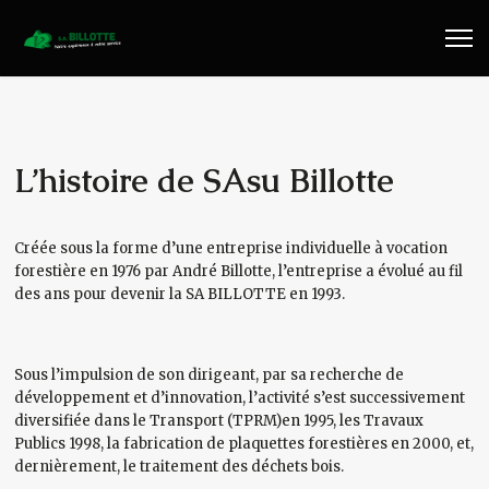
Travaux Publics
Travaux Forestiers
Transport & Location
L’histoire de SAsu Billotte
Plaquettes Forestière
Créée sous la forme d’une entreprise individuelle à vocation
forestière en 1976 par André Billotte, l’entreprise a évolué au fil
Traitement de Déchets Bois
des ans pour devenir la SA BILLOTTE en 1993.
Contact
Sous l’impulsion de son dirigeant, par sa recherche de
développement et d’innovation, l’activité s’est successivement
diversifiée dans le Transport (TPRM)en 1995, les Travaux
Publics 1998, la fabrication de plaquettes forestières en 2000, et,
dernièrement, le traitement des déchets bois.