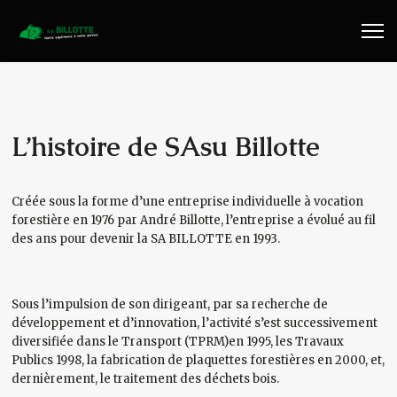
Travaux Publics
Travaux Forestiers
Transport & Location
L’histoire de SAsu Billotte
Plaquettes Forestière
Créée sous la forme d’une entreprise individuelle à vocation
forestière en 1976 par André Billotte, l’entreprise a évolué au fil
Traitement de Déchets Bois
des ans pour devenir la SA BILLOTTE en 1993.
Contact
Sous l’impulsion de son dirigeant, par sa recherche de
développement et d’innovation, l’activité s’est successivement
diversifiée dans le Transport (TPRM)en 1995, les Travaux
Publics 1998, la fabrication de plaquettes forestières en 2000, et,
dernièrement, le traitement des déchets bois.