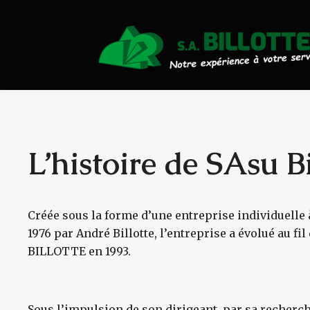
Actualités
Travaux Publics
Travaux Forestiers
Transport & Location
L’histoire de SAsu Bi
Plaquettes Forestière
Créée sous la forme d’une entreprise individuelle 
Traitement de Déchets Boi
1976 par André Billotte, l’entreprise a évolué au fi
BILLOTTE en 1993.
Contact
Sous l’impulsion de son dirigeant, par sa recher