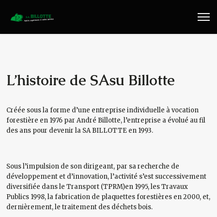
Travaux Publics
Travaux Forestiers
Transport & Location
L’histoire de SAsu Billotte
Plaquettes Forestière
Créée sous la forme d’une entreprise individuelle à vocation
forestière en 1976 par André Billotte, l’entreprise a évolué au fil
Traitement de Déchets Bois
des ans pour devenir la SA BILLOTTE en 1993.
Contact
Sous l’impulsion de son dirigeant, par sa recherche de
développement et d’innovation, l’activité s’est successivement
diversifiée dans le Transport (TPRM)en 1995, les Travaux
Publics 1998, la fabrication de plaquettes forestières en 2000, et,
dernièrement, le traitement des déchets bois.