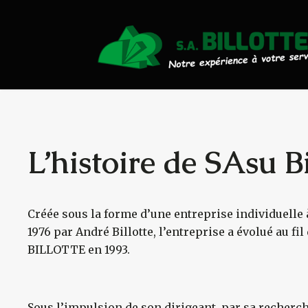
Actualités
Travaux Publics
Travaux Forestiers
Transport & Location
L’histoire de SAsu Bi
Plaquettes Forestière
Créée sous la forme d’une entreprise individuelle 
Traitement de Déchets Boi
1976 par André Billotte, l’entreprise a évolué au fi
BILLOTTE en 1993.
Contact
Sous l’impulsion de son dirigeant, par sa recher