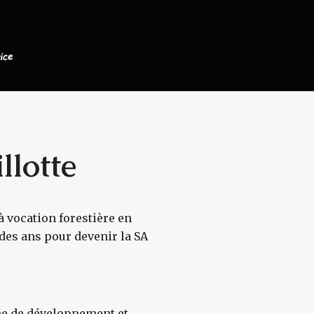
03 84 20 23 28
24 Gra
llotte
à vocation forestière en
s
l des ans pour devenir la SA
che de développement et