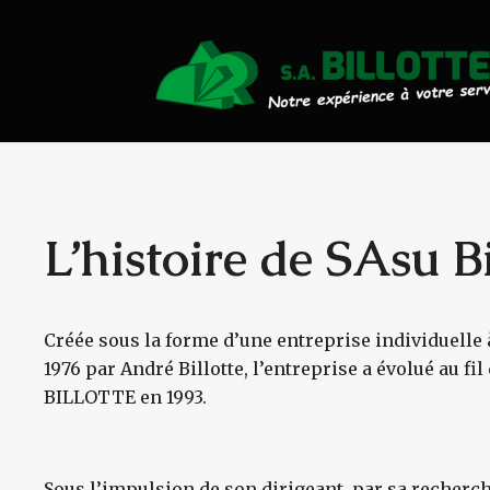
Actualités
Travaux Publics
Travaux Forestiers
Transport & Location
L’histoire de SAsu Bi
Plaquettes Forestière
Créée sous la forme d’une entreprise individuelle 
Traitement de Déchets Boi
1976 par André Billotte, l’entreprise a évolué au fi
BILLOTTE en 1993.
Contact
Sous l’impulsion de son dirigeant, par sa recher