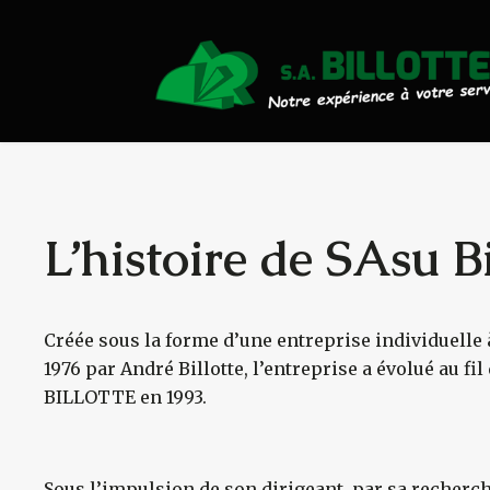
Actualités
Travaux Publics
Travaux Forestiers
Transport & Location
L’histoire de SAsu Bi
Plaquettes Forestière
Créée sous la forme d’une entreprise individuelle 
Traitement de Déchets Boi
1976 par André Billotte, l’entreprise a évolué au fi
BILLOTTE en 1993.
Contact
Sous l’impulsion de son dirigeant, par sa recher