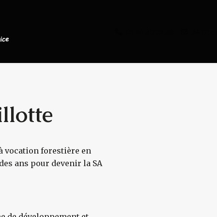
03 84 20 23 28
24 Gra
llotte
à vocation forestière en
s
l des ans pour devenir la SA
che de développement et