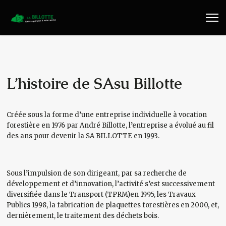
Travaux Publics
Travaux Forestiers
Transport & Location
L’histoire de SAsu Billotte
Plaquettes Forestière
Créée sous la forme d’une entreprise individuelle à vocation
forestière en 1976 par André Billotte, l’entreprise a évolué au fil
Traitement de Déchets Bois
des ans pour devenir la SA BILLOTTE en 1993.
Contact
Sous l’impulsion de son dirigeant, par sa recherche de
développement et d’innovation, l’activité s’est successivement
diversifiée dans le Transport (TPRM)en 1995, les Travaux
Publics 1998, la fabrication de plaquettes forestières en 2000, et,
dernièrement, le traitement des déchets bois.