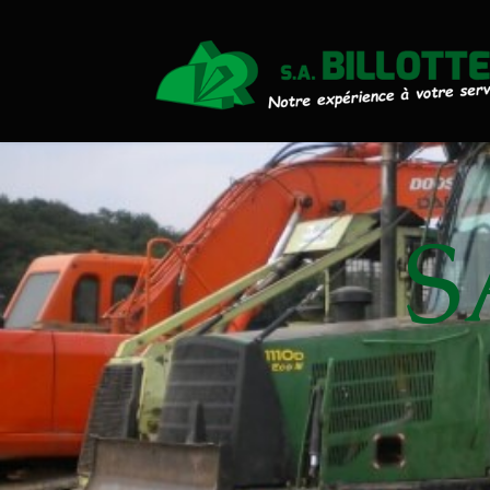
Actualités
Travaux Publics
Travaux Forestiers
Transport & Location
S
Plaquettes Forestière
Traitement de Déchets Boi
Contact