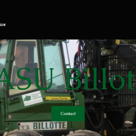
03 84 20 23 28
24 Gra
ASU Billot
s
Contact