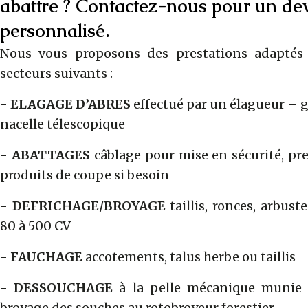
abattre ? Contactez-nous pour un devi
personnalisé.
Nous vous proposons des prestations adaptés 
secteurs suivants :
-
ELAGAGE D’ABRES
effectué par un élagueur – g
nacelle télescopique
-
ABATTAGES
câblage pour mise en sécurité, pr
produits de coupe si besoin
-
DEFRICHAGE/BROYAGE
taillis, ronces, arbust
80 à 500 CV
-
FAUCHAGE
accotements, talus herbe ou taillis
-
DESSOUCHAGE
à la pelle mécanique munie 
broyage des souches au rotobroyeur forestier.