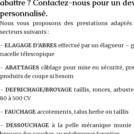
abattre ? Contactez-nous pour un devi
personnalisé.
Nous vous proposons des prestations adaptés 
secteurs suivants :
-
ELAGAGE D’ABRES
effectué par un élagueur – g
nacelle télescopique
-
ABATTAGES
câblage pour mise en sécurité, pr
produits de coupe si besoin
-
DEFRICHAGE/BROYAGE
taillis, ronces, arbust
80 à 500 CV
-
FAUCHAGE
accotements, talus herbe ou taillis
-
DESSOUCHAGE
à la pelle mécanique munie 
broyage des souches au rotobroyeur forestier.