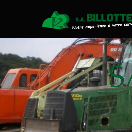
Actualités
Travaux Publics
Travaux Forestiers
Transport & Location
S
Plaquettes Forestière
Traitement de Déchets Boi
Contact