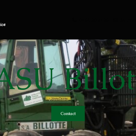
03 84 20 23 28
24 Gra
ASU Billot
s
Contact