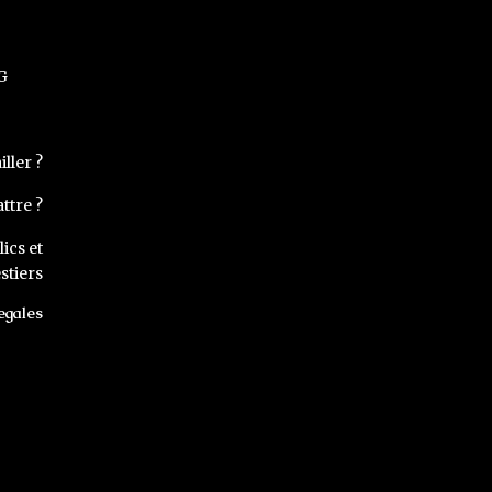
G
ller ?
ttre ?
ics et
stiers
egales