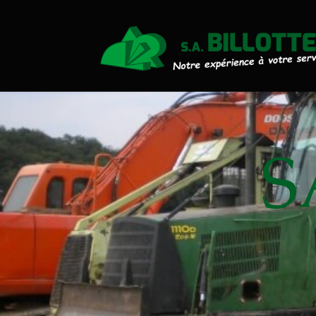
Actualités
Travaux Publics
Travaux Forestiers
Transport & Location
S
Plaquettes Forestière
Traitement de Déchets Boi
Contact