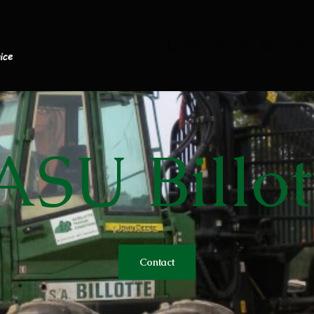
03 84 20 23 28
24 Gra
ASU Billot
s
Contact