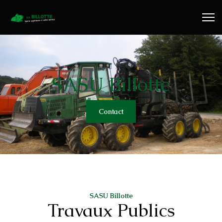
Travaux Publics
Travaux Forestiers
Transport & Location
SASU Billotte
Plaquettes Forestière
Contact
Traitement de Déchets Bois
Contact
SASU Billotte
Travaux Publics