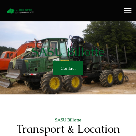
Travaux Publics
Travaux Forestiers
Transport & Location
SASU Billotte
Plaquettes Forestière
Contact
Traitement de Déchets Bois
Contact
SASU Billotte
Transport & Location