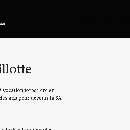
03 84 20 23 28
24 Gra
llotte
à vocation forestière en
s
l des ans pour devenir la SA
che de développement et