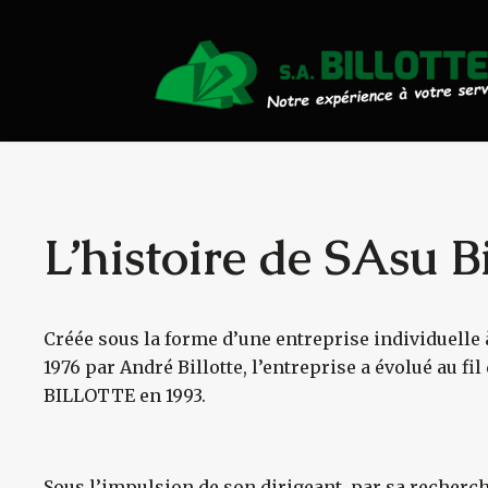
Actualités
Travaux Publics
Travaux Forestiers
Transport & Location
L’histoire de SAsu Bi
Plaquettes Forestière
Créée sous la forme d’une entreprise individuelle 
Traitement de Déchets Boi
1976 par André Billotte, l’entreprise a évolué au fi
BILLOTTE en 1993.
Contact
Sous l’impulsion de son dirigeant, par sa recher